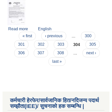
Read more
about ढुंगा लिलाम बिक्रि सम्बन्धि सार्वजानिक सूचना ::
English
Pages
मिति : २०७७/०४/०४ (दोस्रो पटक प्रकाशित सूचना )
« first
‹ previous
…
300
301
302
303
304
305
306
307
308
…
next ›
last »
कर्मचारी हेरफेर/सार्वजानिक हित/नदिजन्य पदार्थ
सम्झौता(IEE)/ सुचनाको हक सम्बन्धि |