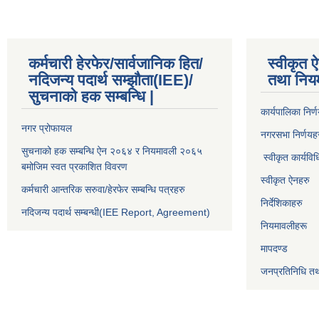
कर्मचारी हेरफेर/सार्वजानिक हित/
स्वीकृत ऐ
नदिजन्य पदार्थ सम्झौता(IEE)/
तथा निय
सुचनाको हक सम्बन्धि |
कार्यपालिका निर्
नगर प्रोफायल
नगरसभा निर्णयह
सुचनाको हक सम्बन्धि ऐन २०६४ र नियमावली २०६५
स्वीकृत कार्यविध
बमोजिम स्वत प्रकाशित विवरण
स्वीकृत ऐनहरु
कर्मचारी आन्तरिक सरुवा/हेरफेर सम्बन्धि पत्रहरु
निर्देशिकाहरु
नदिजन्य पदार्थ सम्बन्धी(IEE Report, Agreement)​
नियमावलीहरू
मापदण्ड
जनप्रतिनिधि तथ