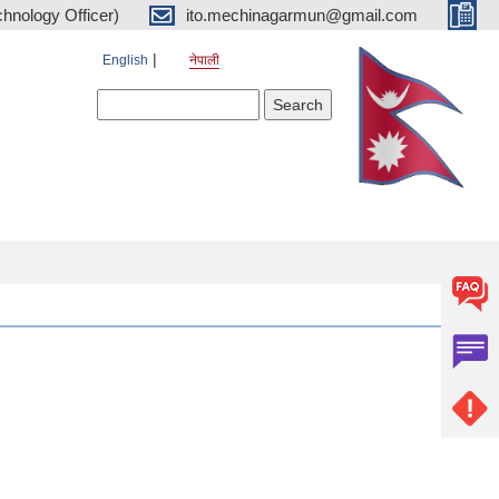
hnology Officer)
ito.mechinagarmun@gmail.com
English
नेपाली
Search form
Search