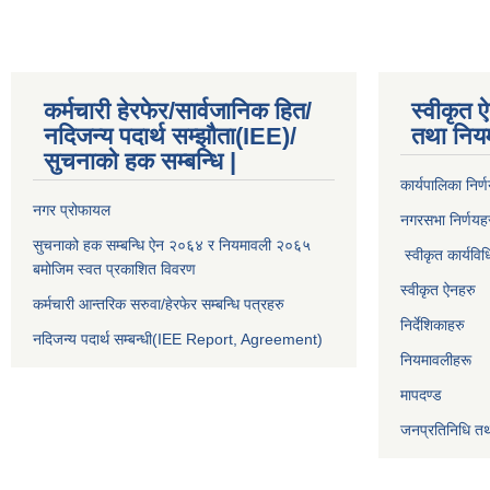
कर्मचारी हेरफेर/सार्वजानिक हित/
स्वीकृत ऐ
नदिजन्य पदार्थ सम्झौता(IEE)/
तथा निय
सुचनाको हक सम्बन्धि |
कार्यपालिका निर्
नगर प्रोफायल
नगरसभा निर्णयह
सुचनाको हक सम्बन्धि ऐन २०६४ र नियमावली २०६५
स्वीकृत कार्यविध
बमोजिम स्वत प्रकाशित विवरण
स्वीकृत ऐनहरु
कर्मचारी आन्तरिक सरुवा/हेरफेर सम्बन्धि पत्रहरु
निर्देशिकाहरु
नदिजन्य पदार्थ सम्बन्धी(IEE Report, Agreement)​
नियमावलीहरू
मापदण्ड
जनप्रतिनिधि तथ