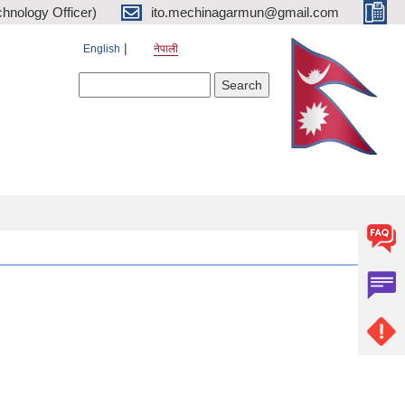
hnology Officer)
ito.mechinagarmun@gmail.com
English
नेपाली
Search form
Search